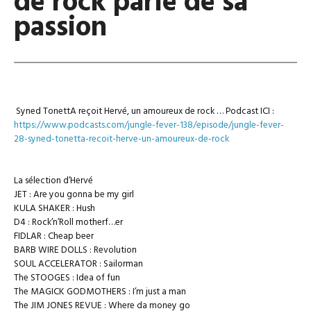
de rock parle de sa
passion
Syned TonettA reçoit Hervé, un amoureux de rock … Podcast ICI :
https://www.podcasts.com/jungle-fever-138/episode/jungle-fever-
28-syned-tonetta-recoit-herve-un-amoureux-de-rock
La sélection d’Hervé
JET : Are you gonna be my girl
KULA SHAKER : Hush
D4 : Rock’n’Roll motherf…er
FIDLAR : Cheap beer
BARB WIRE DOLLS : Revolution
SOUL ACCELERATOR : Sailorman
The STOOGES : Idea of fun
The MAGICK GODMOTHERS : I’m just a man
The JIM JONES REVUE : Where da money go