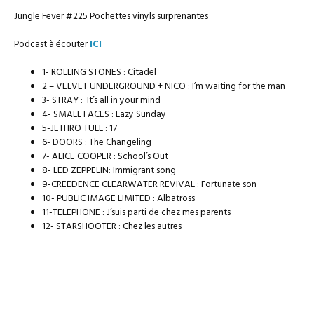
Jungle Fever #225 Pochettes vinyls surprenantes
Podcast à écouter
ICI
1- ROLLING STONES : Citadel
2 – VELVET UNDERGROUND + NICO : I’m waiting for the man
3- STRAY : It’s all in your mind
4- SMALL FACES : Lazy Sunday
5-JETHRO TULL : 17
6- DOORS : The Changeling
7- ALICE COOPER : School’s Out
8- LED ZEPPELIN: Immigrant song
9-CREEDENCE CLEARWATER REVIVAL : Fortunate son
10- PUBLIC IMAGE LIMITED : Albatross
11-TELEPHONE : J’suis parti de chez mes parents
12- STARSHOOTER : Chez les autres