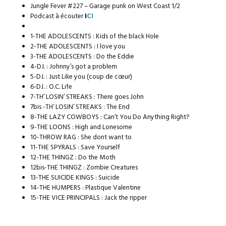
Jungle Fever #227 – Garage punk on West Coast 1/2
Podcast à écouter
I
CI
1-THE ADOLESCENTS : Kids of the black Hole
2-THE ADOLESCENTS : I love you
3-THE ADOLESCENTS : Do the Eddie
4-D.I. : Johnny’s got a problem
5-D.I. : Just Like you (coup de cœur)
6-D.I. : O.C. Life
7-TH’ LOSIN’ STREAKS : There goes John
7bis -TH’ LOSIN’ STREAKS : The End
8-THE LAZY COWBOYS : Can’t You Do Anything Right?
9-THE LOONS : High and Lonesome
10-THROW RAG : She dont want to
11-THE SPYRALS : Save Yourself
12-THE THINGZ : Do the Moth
12bis-THE THINGZ : Zombie Creatures
13-THE SUICIDE KINGS : Suicide
14-THE HUMPERS : Plastique Valentine
15-THE VICE PRINCIPALS : Jack the ripper