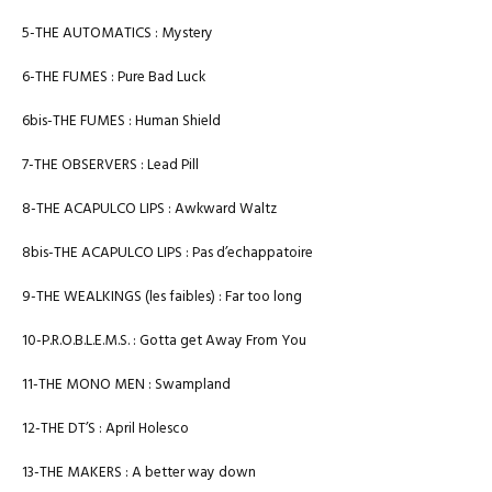
5-THE AUTOMATICS : Mystery
6-THE FUMES : Pure Bad Luck
6bis-THE FUMES : Human Shield
7-THE OBSERVERS : Lead Pill
8-THE ACAPULCO LIPS : Awkward Waltz
8bis-THE ACAPULCO LIPS : Pas d’echappatoire
9-THE WEALKINGS (les faibles) : Far too long
10-P.R.O.B.L.E.M.S. : Gotta get Away From You
11-THE MONO MEN : Swampland
12-THE DT’S : April Holesco
13-THE MAKERS : A better way down