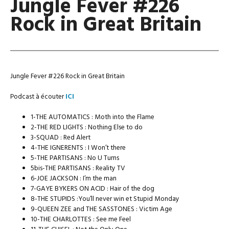
Jungle Fever #226
Rock in Great Britain
Jungle Fever #226 Rock in Great Britain
Podcast à écouter
ICI
1-THE AUTOMATICS : Moth into the Flame
2-THE RED LIGHTS : Nothing Else to do
3-SQUAD : Red Alert
4-THE IGNERENTS : I Won’t there
5-THE PARTISANS : No U Turns
5bis-THE PARTISANS : Reality TV
6-JOE JACKSON : I’m the man
7-GAYE BYKERS ON ACID : Hair of the dog
8-THE STUPIDS :You’ll never win et Stupid Monday
9-QUEEN ZEE and THE SASSTONES : Victim Age
10-THE CHARLOTTES : See me Feel