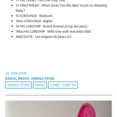
11-THE CHISEL : Not the Only One
12-CRAZYHEAD : What Gives You the Idea You’re so Amazing
Baby?
13-SCROUNGE : Badoom
13bis-SCROUNGE: Higher
14-HIS LORDSHIP : Bored Animal
(coup de cœur)
14bis-HIS LORDSHIP : Wild One with real wild child
ANECDOTE : Les origines du blues 2/2
26 JUIN 2026
RADIO
,
RADIO, JUNGLE FEVER
JUNGLE FEVER
RADIO
SYNED TONETTA