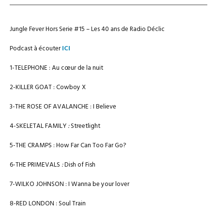
Jungle Fever Hors Serie #15 – Les 40 ans de Radio Déclic
Podcast à écouter
ICI
1-TELEPHONE : Au cœur de la nuit
2-KILLER GOAT : Cowboy X
3-THE ROSE OF AVALANCHE : I Believe
4-SKELETAL FAMILY
:
Streetlight
5-THE CRAMPS : How Far Can Too Far Go?
6-THE PRIMEVALS
:
Dish of Fish
7-WILKO JOHNSON : I Wanna be your lover
8-RED LONDON : Soul Train