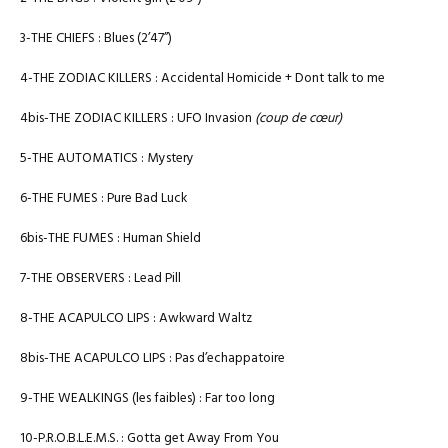
3-THE CHIEFS : Blues (2’47’’)
4-THE ZODIAC KILLERS : Accidental Homicide + Dont talk to me
4bis-THE ZODIAC KILLERS : UFO Invasion
(coup de cœur)
5-THE AUTOMATICS : Mystery
6-THE FUMES : Pure Bad Luck
6bis-THE FUMES : Human Shield
7-THE OBSERVERS : Lead Pill
8-THE ACAPULCO LIPS : Awkward Waltz
8bis-THE ACAPULCO LIPS : Pas d’echappatoire
9-THE WEALKINGS (les faibles) : Far too long
10-P.R.O.B.L.E.M.S. : Gotta get Away From You