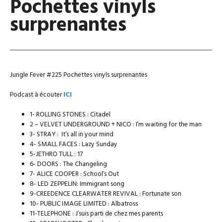
Pochettes vinyls
surprenantes
Jungle Fever #225 Pochettes vinyls surprenantes
Podcast à écouter
ICI
1- ROLLING STONES : Citadel
2 – VELVET UNDERGROUND + NICO : I’m waiting for the man
3- STRAY : It’s all in your mind
4- SMALL FACES : Lazy Sunday
5-JETHRO TULL : 17
6- DOORS : The Changeling
7- ALICE COOPER : School’s Out
8- LED ZEPPELIN: Immigrant song
9-CREEDENCE CLEARWATER REVIVAL : Fortunate son
10- PUBLIC IMAGE LIMITED : Albatross
11-TELEPHONE : J’suis parti de chez mes parents