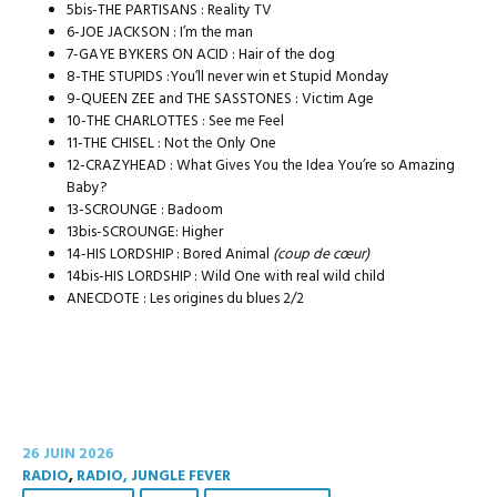
5bis-THE PARTISANS : Reality TV
6-JOE JACKSON : I’m the man
7-GAYE BYKERS ON ACID : Hair of the dog
8-THE STUPIDS :You’ll never win et Stupid Monday
9-QUEEN ZEE and THE SASSTONES : Victim Age
10-THE CHARLOTTES : See me Feel
11-THE CHISEL : Not the Only One
12-CRAZYHEAD : What Gives You the Idea You’re so Amazing
Baby?
13-SCROUNGE : Badoom
13bis-SCROUNGE: Higher
14-HIS LORDSHIP : Bored Animal
(coup de cœur)
14bis-HIS LORDSHIP : Wild One with real wild child
ANECDOTE : Les origines du blues 2/2
26 JUIN 2026
RADIO
,
RADIO, JUNGLE FEVER