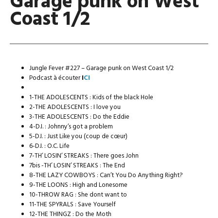
Garage punk on West
Coast 1/2
Jungle Fever #227 – Garage punk on West Coast 1/2
Podcast à écouter
I
CI
1-THE ADOLESCENTS : Kids of the black Hole
2-THE ADOLESCENTS : I love you
3-THE ADOLESCENTS : Do the Eddie
4-D.I. : Johnny’s got a problem
5-D.I. : Just Like you (coup de cœur)
6-D.I. : O.C. Life
7-TH’ LOSIN’ STREAKS : There goes John
7bis -TH’ LOSIN’ STREAKS : The End
8-THE LAZY COWBOYS : Can’t You Do Anything Right?
9-THE LOONS : High and Lonesome
10-THROW RAG : She dont want to
11-THE SPYRALS : Save Yourself
12-THE THINGZ : Do the Moth