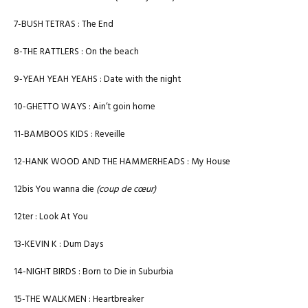
7-BUSH TETRAS : The End
8-THE RATTLERS : On the beach
9-YEAH YEAH YEAHS : Date with the night
10-GHETTO WAYS : Ain’t goin home
11-BAMBOOS KIDS : Reveille
12-HANK WOOD AND THE HAMMERHEADS : My House
12bis You wanna die
(coup de cœur)
12ter : Look At You
13-KEVIN K : Dum Days
14-NIGHT BIRDS : Born to Die in Suburbia
15-THE WALKMEN : Heartbreaker