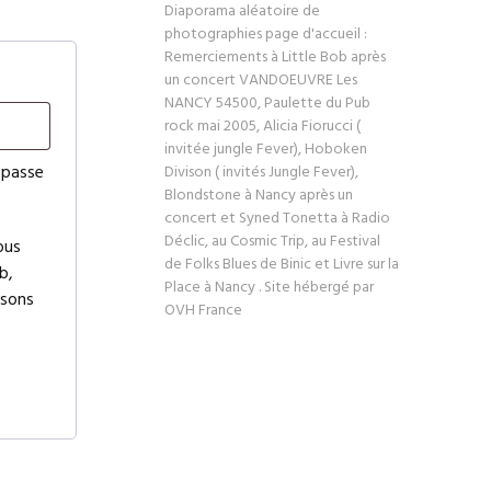
Diaporama aléatoire de
photographies page d'accueil :
Remerciements à Little Bob après
un concert VANDOEUVRE Les
NANCY 54500, Paulette du Pub
rock mai 2005, Alicia Fiorucci (
invitée jungle Fever), Hoboken
 passe
Divison ( invités Jungle Fever),
Blondstone à Nancy après un
concert et Syned Tonetta à Radio
Déclic, au Cosmic Trip, au Festival
ous
de Folks Blues de Binic et Livre sur la
b,
Place à Nancy . Site hébergé par
isons
OVH France