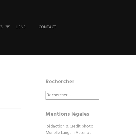
TS
LIENS
CONTACT
Rechercher
Rechercher :
Mentions légales
Rédaction & Crédit photo :
Murielle Languin Attenot