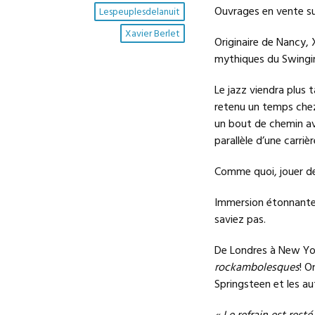
Ouvrages en vente sur
Lespeuplesdelanuit
Xavier Berlet
Originaire de Nancy, 
mythiques du Swingi
Le jazz viendra plus 
retenu un temps chez 
un bout de chemin av
parallèle d’une carriè
Comme quoi, jouer de 
Immersion étonnante 
saviez pas.
De Londres à New Yor
rockambolesques
! O
Springsteen et les a