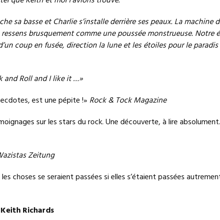
 tel que Keith et moi l’avions trouvé.
nche sa basse et Charlie s’installe derrière ses peaux. La machine 
je ressens brusquement comme une poussée monstrueuse. Notre 
un coup en fusée, direction la lune et les étoiles pour le paradis
 and Roll and I like it …»
anecdotes, est une pépite !»
Rock & Tock Magazine
moignages sur les stars du rock. Une découverte, à lire absolument
azistas Zeitung
es choses se seraient passées si elles s’étaient passées autreme
e Keith Richards