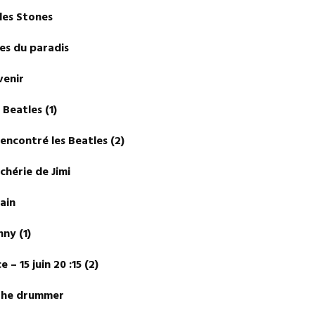
udio avec les Stones
aux portes du paradis
e à venir
 les Beatles (1)
ent) rencontré les Beatles (2)
la chérie de Jimi
, again
Johnny (1)
rance – 15 juin 20 :15 (2)
y for the drummer