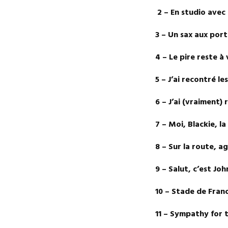
2 – En st
3 – Un sax 
4 – Le pire rest
5 – J’ai recontré
6 – J’ai (vraim
7 – Moi, Blackie, 
8 – Sur la route
9 – Salut, c’est 
10 – Stade de F
11 – Sympath