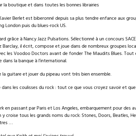
 la boutique et dans toutes les bonnes librairies
Xavier Berlet est biberonné depuis sa plus tendre enfance aux gro
ng London puis du blues-rock US.
tard grâce à Nancy Jazz Pulsations. Sélectionné à un concours SAC
Barclay, il écrit, compose et joue dans de nombreux groupes locaux
ec les Voodoo Doctors avant de fonder The Maudits Blues. Tout 
re dans la banque à l’international.
la guitare et jouer du pipeau vont très bien ensemble.
dans les coulisses du rock : tout ce que vous croyez savoir et que
k en passant par Paris et Los Angeles, embarquement pour des a
n y croise tous les grands noms du rock: Stones, Doors, Beatles, He
utres …