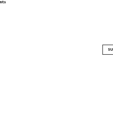
ponts
mps
gation
SU
les