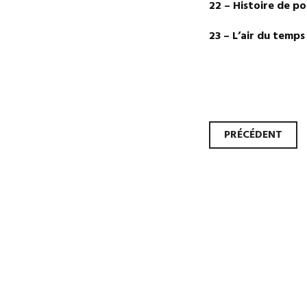
22 – Histoire de 
23 – L’air du te
Navi
PRÉCÉDENT
des
artic