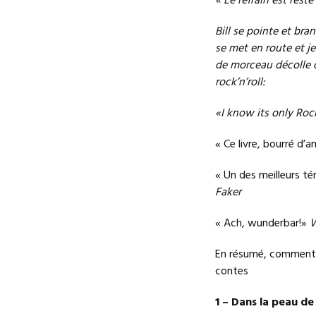
« Le refrain est resté
Bill se pointe et bra
se met en route et 
de morceau décolle d’
rock’n’roll:
«I know its only Rock
« Ce livre, bourré d’
« Un des meilleurs té
Faker
« Ach, wunderbar!»
W
En résumé, comment l
contes
1 – Dans la peau d