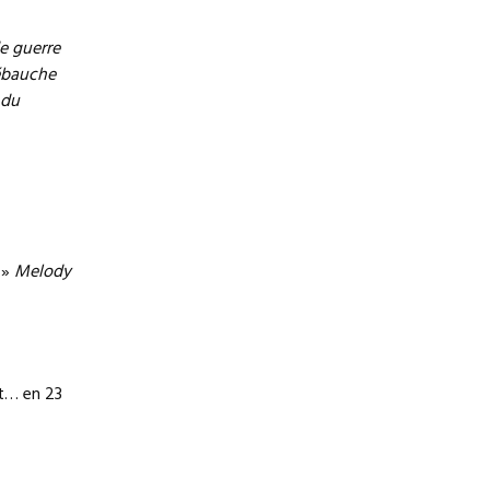
de guerre
ébauche
 du
.»
Melody
nt… en 23