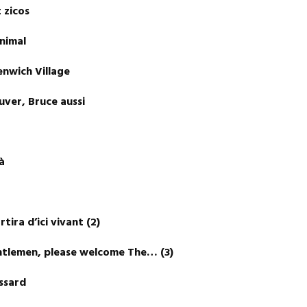
ent zicos
 animal
enwich Village
sauver, Bruce aussi
al
 là
rtira d’ici vivant (2)
entlemen, please welcome The… (3)
 Tassard