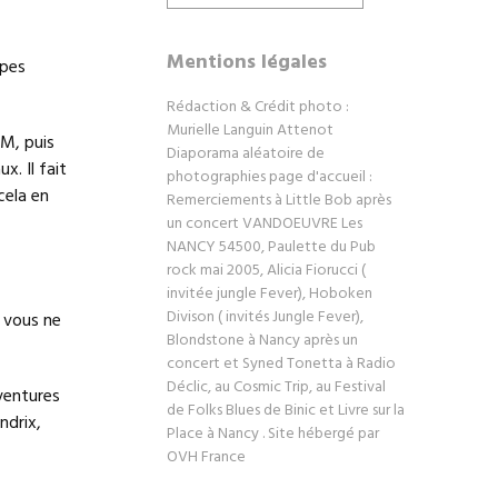
Mentions légales
upes
Rédaction & Crédit photo :
Murielle Languin Attenot
EM, puis
Diaporama aléatoire de
. Il fait
photographies page d'accueil :
cela en
Remerciements à Little Bob après
un concert VANDOEUVRE Les
NANCY 54500, Paulette du Pub
rock mai 2005, Alicia Fiorucci (
invitée jungle Fever), Hoboken
Divison ( invités Jungle Fever),
 vous ne
Blondstone à Nancy après un
concert et Syned Tonetta à Radio
Déclic, au Cosmic Trip, au Festival
ventures
de Folks Blues de Binic et Livre sur la
ndrix,
Place à Nancy . Site hébergé par
OVH France