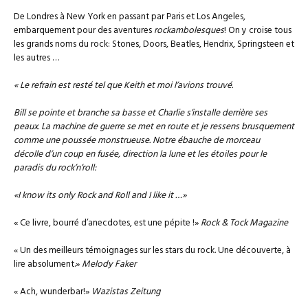
De Londres à New York en passant par Paris et Los Angeles,
embarquement pour des aventures
rockambolesques
! On y croise tous
les grands noms du rock: Stones, Doors, Beatles, Hendrix, Springsteen et
les autres …
« Le refrain est resté tel que Keith et moi l’avions trouvé.
Bill se pointe et branche sa basse et Charlie s’installe derrière ses
peaux. La machine de guerre se met en route et je ressens brusquement
comme une poussée monstrueuse. Notre ébauche de morceau
décolle d’un coup en fusée, direction la lune et les étoiles pour le
paradis du rock’n’roll:
«I know its only Rock and Roll and I like it …»
« Ce livre, bourré d’anecdotes, est une pépite !»
Rock & Tock Magazine
« Un des meilleurs témoignages sur les stars du rock. Une découverte, à
lire absolument.»
Melody Faker
« Ach, wunderbar!»
Wazistas Zeitung