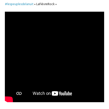
#lespeuplesdelanuit
« LaFièvreRock »