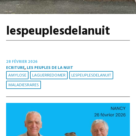
lespeuplesdelanuit
28 FÉVRIER 2026
ECRITURE
,
LES PEUPLES DE LA NUIT
AMYLOSE
LAGUERREDOMER
LESPEUPLESDELANUIT
MALADIESRARES