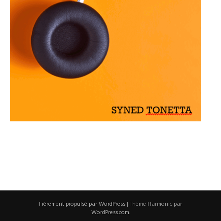
Fièrement propulsé par WordPress
|
Thème Harmonic par
WordPress.com
.