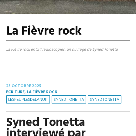
La Fièvre rock
La Fièvre rock en 154 radioscopies, un ouvrage de Syned Tonetta
23 OCTOBRE 2025
ECRITURE
,
LA FIÈVRE ROCK
LESPEUPLESDELANUIT
SYNED TONETTA
SYNEDTONETTA
Syned Tonetta
interviewé par