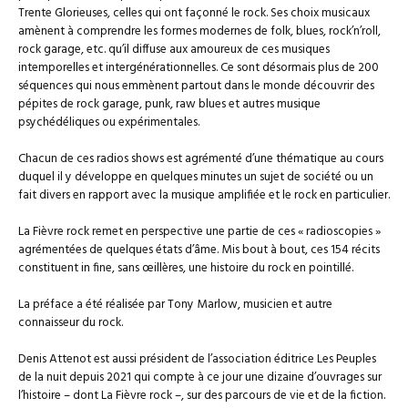
Trente Glorieuses, celles qui ont façonné le rock. Ses choix musicaux
amènent à comprendre les formes modernes de folk, blues, rock’n’roll,
rock garage, etc. qu’il diffuse aux amoureux de ces musiques
intemporelles et intergénérationnelles. Ce sont désormais plus de 200
séquences qui nous emmènent partout dans le monde découvrir des
pépites de rock garage, punk, raw blues et autres musique
psychédéliques ou expérimentales.
Chacun de ces radios shows est agrémenté d’une thématique au cours
duquel il y développe en quelques minutes un sujet de société ou un
fait divers en rapport avec la musique amplifiée et le rock en particulier.
La Fièvre rock remet en perspective une partie de ces « radioscopies »
agrémentées de quelques états d’âme. Mis bout à bout, ces 154 récits
constituent in fine, sans œillères, une histoire du rock en pointillé.
La préface a été réalisée par Tony Marlow, musicien et autre
connaisseur du rock.
Denis Attenot est aussi président de l’association éditrice Les Peuples
de la nuit depuis 2021 qui compte à ce jour une dizaine d’ouvrages sur
l’histoire – dont La Fièvre rock –, sur des parcours de vie et de la fiction.