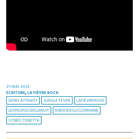
21 MAI 2025
ECRITURE
,
LA FIÈVRE ROCK
DENIS ATTENOT
JUNGLE FEVER
LAFIÈVREROCK
LESPEUPLESDELANUIT
RADIODECLICLORRAINE
SYNED TONETTA