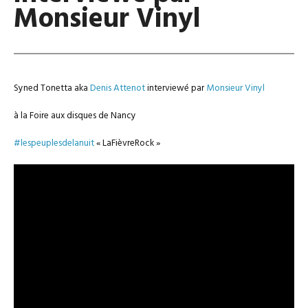
Monsieur Vinyl
Syned Tonetta aka
Denis Attenot
interviewé par
Monsieur Vinyl
à la Foire aux disques de Nancy
#lespeuplesdelanuit
« LaFièvreRock »