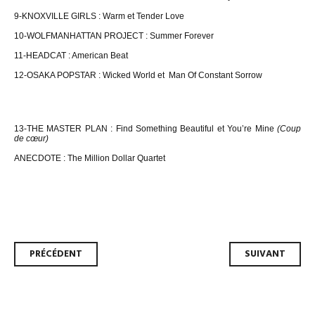
9-KNOXVILLE GIRLS : Warm et Tender Love
10-WOLFMANHATTAN PROJECT : Summer Forever
11-HEADCAT : American Beat
12-OSAKA POPSTAR : Wicked World et
Man Of Constant Sorrow
13-THE MASTER PLAN : Find Something Beautiful et You’re Mine
(Coup
de cœur)
ANECDOTE : The Million Dollar Quartet
Navigation
PRÉCÉDENT
SUIVANT
des
articles