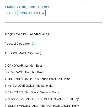
RADIO
,
RADIO, JUNGLE FEVER
RADIO
SYNED TONETTA
Jungle Fever #176 All Star Bands
Podcast à écouter
ICI
1-DODGE MAIN : City Slang
2-GANG WAR : London Boys
3-NEW RACE : Haunted Road
4-THE KNITTERS : In This House That I Call Home
5-HINDU LOVE GODS : Vigilante Man
6-DIM STARS : Dim Star et Memo to Marty
7-ALAN VEGA + ALEX CHILTON + BEN VAUGH : Fat City
8- SONNY VINCENT AND THE RAT RACE CHOIR : Roky