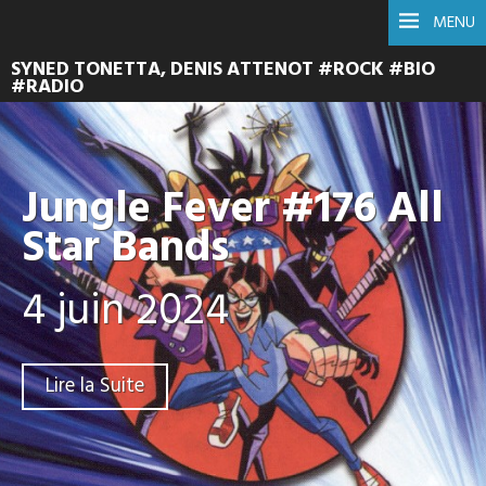
MENU
SYNED TONETTA, DENIS ATTENOT #ROCK #BIO
#RADIO
Jungle Fever #176 All
Star Bands
4 juin 2024
Lire la Suite