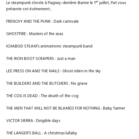
er
Le steampunk s’invite à Pagney-derrière-Barine le 1
juillet, Pat vous
présente cet événement ;
FRENCHY AND THE PUNK : Dark carnivale
GHOSTFIRE : Masters of the seas
ICHABOD STEAM’s animatronic steampunk band
THE IRON BOOT SCRAPERS : Just a man
LEE PRESS ON AND THE NAILS : Ghost riders in the sky
THE BUILDERS AND THE BUTCHERS : No grave
THE COG IS DEAD : The death of the cog
THE MEN THAT WILL NOT BE BLAMED FOR NOTHING : Baby farmer
VICTOR SIERRA : Dirigible days
THE LANGER’S BALL : A christmas lullaby