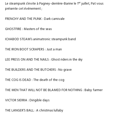
er
Le steampunk s’invite à Pagney-derrière-Barine le 1
juillet, Pat vous
présente cet événement ;
FRENCHY AND THE PUNK : Dark carnivale
GHOSTFIRE : Masters of the seas
ICHABOD STEAM’s animatronic steampunk band
THE IRON BOOT SCRAPERS : Just a man
LEE PRESS ON AND THE NAILS : Ghost riders in the sky
THE BUILDERS AND THE BUTCHERS : No grave
THE COG IS DEAD : The death of the cog
THE MEN THAT WILL NOT BE BLAMED FOR NOTHING : Baby farmer
VICTOR SIERRA : Dirigible days
THE LANGER’S BALL : A christmas lullaby