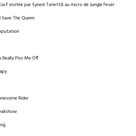
cia F invitée par Syned TonettA au micro de Jungle Fever
d Save The Queen
eputation
Really Piss Me Off
apy
nesome Rider
reakshow
ong