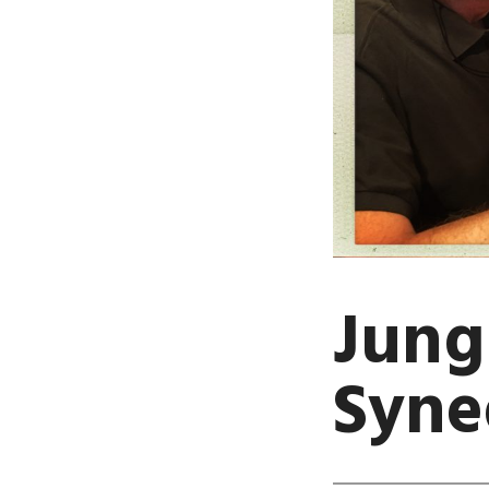
Jung
Syned