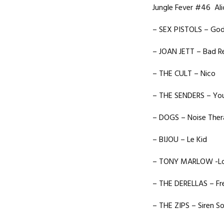
Jungle Fever #46 Ali
– SEX PISTOLS – Go
– JOAN JETT – Bad R
– THE CULT – Nico
– THE SENDERS – You 
– DOGS – Noise Ther
– BIJOU – Le Kid
– TONY MARLOW -Lo
– THE DERELLAS – F
– THE ZIPS – Siren S