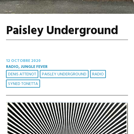
Paisley Underground
12 OCTOBRE 2020
RADIO, JUNGLE FEVER
DENIS ATTENOT
PAISLEY UNDERGROUND
RADIO
SYNED TONETTA