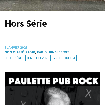
Hors Série
5 JANVIER 2025
NON CLASSÉ
,
RADIO
,
RADIO, JUNGLE FEVER
HORS SÉRIE
JUNGLE FEVER
SYNED TONETTA