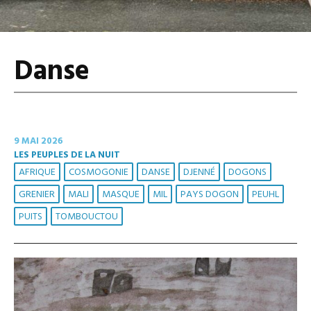
Danse
9 MAI 2026
LES PEUPLES DE LA NUIT
AFRIQUE
COSMOGONIE
DANSE
DJENNÉ
DOGONS
GRENIER
MALI
MASQUE
MIL
PAYS DOGON
PEUHL
PUITS
TOMBOUCTOU