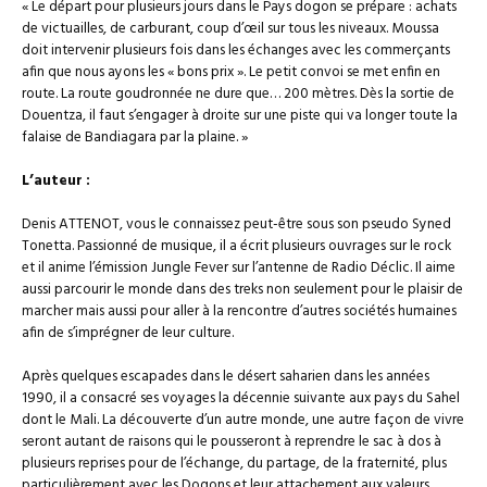
« Le départ pour plusieurs jours dans le Pays dogon se prépare : achats
de victuailles, de carburant, coup d’œil sur tous les niveaux. Moussa
doit intervenir plusieurs fois dans les échanges avec les commerçants
afin que nous ayons les « bons prix ». Le petit convoi se met enfin en
route. La route goudronnée ne dure que… 200 mètres. Dès la sortie de
Douentza, il faut s’engager à droite sur une piste qui va longer toute la
falaise de Bandiagara par la plaine. »
L’auteur :
Denis ATTENOT, vous le connaissez peut-être sous son pseudo Syned
Tonetta. Passionné de musique, il a écrit plusieurs ouvrages sur le rock
et il anime l’émission Jungle Fever sur l’antenne de Radio Déclic. Il aime
aussi parcourir le monde dans des treks non seulement pour le plaisir de
marcher mais aussi pour aller à la rencontre d’autres sociétés humaines
afin de s’imprégner de leur culture.
Après quelques escapades dans le désert saharien dans les années
1990, il a consacré ses voyages la décennie suivante aux pays du Sahel
dont le Mali. La découverte d’un autre monde, une autre façon de vivre
seront autant de raisons qui le pousseront à reprendre le sac à dos à
plusieurs reprises pour de l’échange, du partage, de la fraternité, plus
particulièrement avec les Dogons et leur attachement aux valeurs