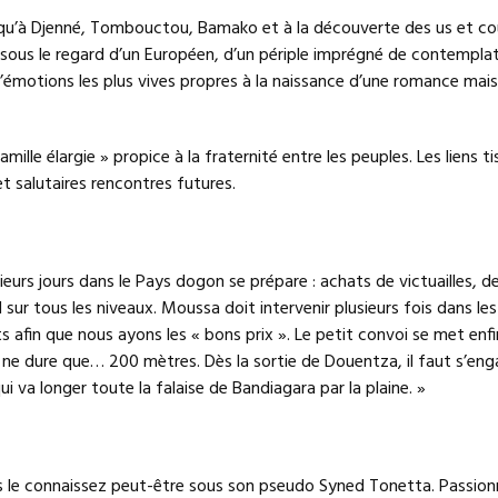
usqu’à Djenné, Tombouctou, Bamako et à la découverte des us et 
, sous le regard d’un Européen, d’un périple imprégné de contempla
émotions les plus vives propres à la naissance d’une romance mais
amille élargie » propice à la fraternité entre les peuples. Les liens t
t salutaires rencontres futures.
ieurs jours dans le Pays dogon se prépare : achats de victuailles, d
 sur tous les niveaux. Moussa doit intervenir plusieurs fois dans l
afin que nous ayons les « bons prix ». Le petit convoi se met enfi
ne dure que… 200 mètres. Dès la sortie de Douentza, il faut s’eng
ui va longer toute la falaise de Bandiagara par la plaine. »
 le connaissez peut-être sous son pseudo Syned Tonetta. Passion