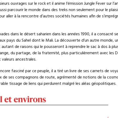
usieurs ouvrages sur le rock et il anime l’émission Jungle Fever sur l’
 aussi parcourir le monde dans des treks non seulement pour le plaisi
ur aller à la rencontre d’autres sociétés humaines afin de s’imprégn
ades dans le désert saharien dans les années 1990, il a consacré s
 aux pays du Sahel dont le Mali. La découverte d’un autre monde, u
 autant de raisons qui le pousseront à reprendre le sac à dos à plu
hange, du partage, de la fraternité, plus particulièrement avec les 
 valeurs ancestrales.
ncore fasciné par ce peuple, il a tiré un livre de ses carnets de voy
eux de ses compagnons de route, agrémenté de notions de la cosm
able tissage de liens qui perdurent malgré les aléas géopolitiques.