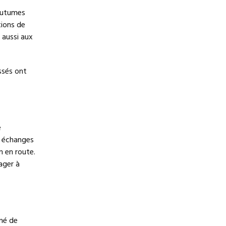
coutumes
tions de
 aussi aux
issés ont
e
es échanges
n en route.
ager à
né de