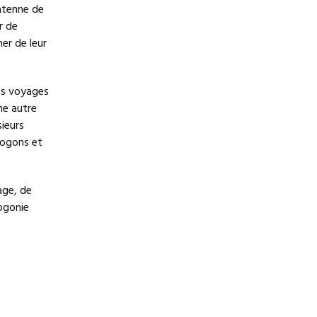
antenne de
r de
er de leur
es voyages
ne autre
sieurs
Dogons et
age, de
ogonie