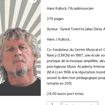
Hans Kullock, l’Académusicien
276 pages
Auteur : Syned Tonetta (alias Denis 
Hans J. Kullock,
Co-fondateur du Centre Musical et C
Nancy (CMCN) en 1987, une école vo
pratique de la musique amplifiée, de
prestigieuse Music Academy Interna
(M.A.I.) en 1996 à la réputation mondia
assuré la direction pédagogique jusq
retraite en 2013.
24,00 euros port inclus
quantité