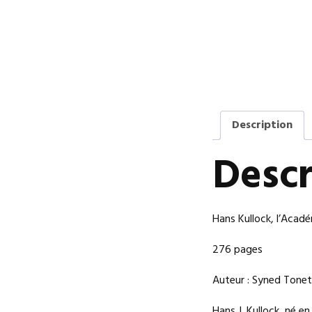
Description
Descr
Hans Kullock, l’Acad
276 pages
Auteur : Syned Tonet
Hans J. Kullock, né en