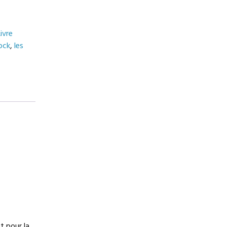
Livre
ock
,
les
t pour la