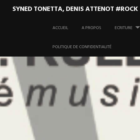
SYNED TONETTA, DENIS ATTENOT #ROCK
Aller
au
ACCUEIL
A PROPOS
ECRITURE
contenu
principal
POLITIQUE DE CONFIDENTIALITÉ