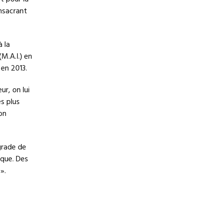
onsacrant
 la
M.A.I.) en
 en 2013.
r, on lui
s plus
on
grade de
ique. Des
».