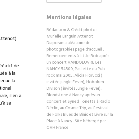
Mentions légales
Rédaction & Crédit photo :
Murielle Languin Attenot
Attenot)
Diaporama aléatoire de
photographies page d'accueil :
Remerciements à Little Bob après
un concert VANDOEUVRE Les
réatif de
NANCY 54500, Paulette du Pub
uée à la
rock mai 2005, Alicia Fiorucci (
venue la
invitée jungle Fever), Hoboken
tional
Divison ( invités Jungle Fever),
Blondstone à Nancy après un
le, il en a
concert et Syned Tonetta à Radio
u’à sa
Déclic, au Cosmic Trip, au Festival
de Folks Blues de Binic et Livre sur la
Place à Nancy . Site hébergé par
OVH France