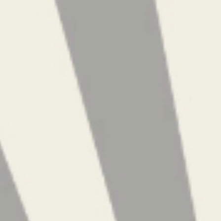
HANS J KULL
21 août 2022
Lire la Suite