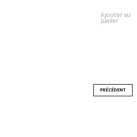
Ajouter au
panier
Navi
PRÉCÉDENT
des
artic