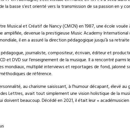
e la basse s’est orienté vers la transmission de sa passion en y c
re Musical et Créatif de Nancy (CMCN) en 1987, une école vouée à
e amplifiée, devenue la prestigieuse Music Academy International (
mondiale, il en a assuré la direction pédagogique jusqu’à sa retraite
 pédagogue, journaliste, compositeur, écrivain, éditeur et producteu
CD et DVD sur l’enseignement de la musique. Il a rencontré parmi le
es mondiaux, multiplié interviews et reportages de fond, jalonné s
 méthodiques de référence.
rsonnalité, au charisme saisissant, à l’humour décapant, élevé au 
 des Lettres, avait tout simplement une vision holistique de la mus
 lui doivent beaucoup. Décédé en 2021, il était leur « académusicien 
us