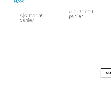
34,00
€
Ajouter au
Ajouter au
panier
panier
gation
SU
les