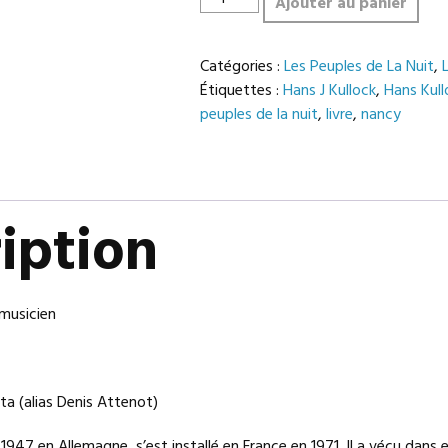
Ajouter au panier
de
HANS
Catégories :
Les Peuples de La Nuit
,
J
Étiquettes :
Hans J Kullock
,
Hans Kull
KULLOCK
peuples de la nuit
,
livre
,
nancy
l'académusicien
iption
émusicien
ta (alias Denis Attenot)
 1947 en Allemagne, s’est installé en France en 1971. Il a vécu dans e