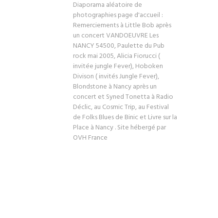
Diaporama aléatoire de
photographies page d'accueil :
Remerciements à Little Bob après
un concert VANDOEUVRE Les
NANCY 54500, Paulette du Pub
rock mai 2005, Alicia Fiorucci (
invitée jungle Fever), Hoboken
Divison ( invités Jungle Fever),
Blondstone à Nancy après un
concert et Syned Tonetta à Radio
Déclic, au Cosmic Trip, au Festival
de Folks Blues de Binic et Livre sur la
Place à Nancy . Site hébergé par
OVH France