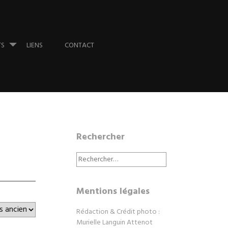
TS
LIENS
CONTACT
Rechercher
Rechercher :
Mentions légales
Rédaction & Crédit photo :
Murielle Languin Attenot