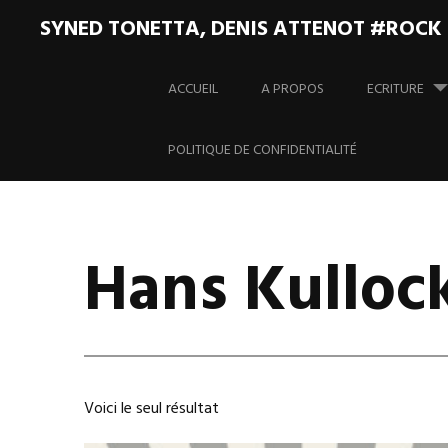
SYNED TONETTA, DENIS ATTENOT #ROCK
Aller
au
ACCUEIL
A PROPOS
ECRITURE
contenu
principal
POLITIQUE DE CONFIDENTIALITÉ
Hans Kulloc
Voici le seul résultat