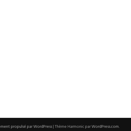
ement propulsé par WordPress
|
Thème Harmonic par
WordPress.com
.