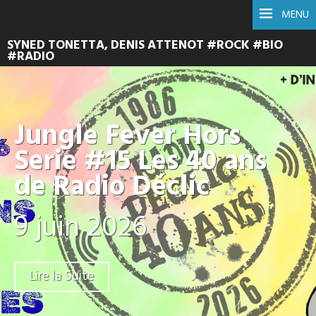
MENU
SYNED TONETTA, DENIS ATTENOT #ROCK #BIO
#RADIO
Jungle Fever Hors
Serie #15 Les 40 ans
de Radio Déclic
9 juin 2026
Lire la Suite