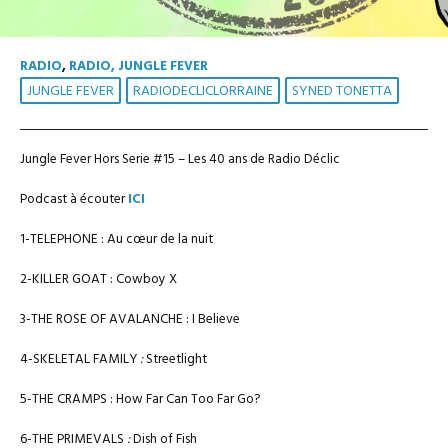
RADIO
,
RADIO, JUNGLE FEVER
JUNGLE FEVER
RADIODECLICLORRAINE
SYNED TONETTA
Jungle Fever Hors Serie #15 – Les 40 ans de Radio Déclic
Podcast à écouter
ICI
1-TELEPHONE : Au cœur de la nuit
2-KILLER GOAT : Cowboy X
3-THE ROSE OF AVALANCHE : I Believe
4-SKELETAL FAMILY
:
Streetlight
5-THE CRAMPS : How Far Can Too Far Go?
6-THE PRIMEVALS
:
Dish of Fish