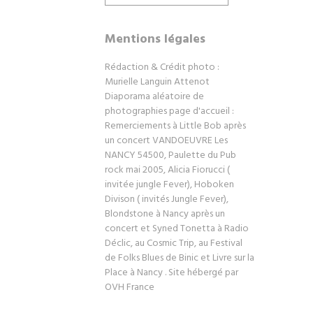
Mentions légales
Rédaction & Crédit photo :
Murielle Languin Attenot
Diaporama aléatoire de
photographies page d'accueil :
Remerciements à Little Bob après
un concert VANDOEUVRE Les
NANCY 54500, Paulette du Pub
rock mai 2005, Alicia Fiorucci (
invitée jungle Fever), Hoboken
Divison ( invités Jungle Fever),
Blondstone à Nancy après un
concert et Syned Tonetta à Radio
Déclic, au Cosmic Trip, au Festival
de Folks Blues de Binic et Livre sur la
Place à Nancy . Site hébergé par
OVH France