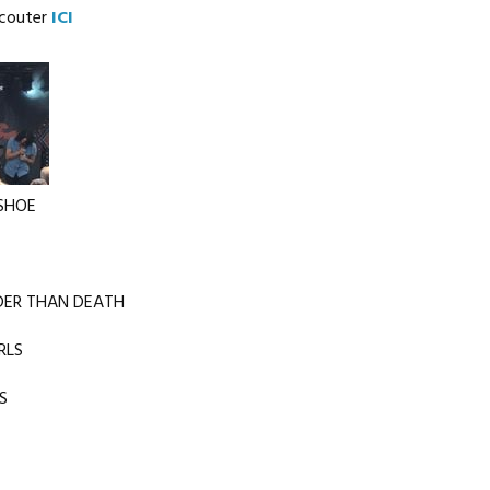
écouter
ICI
 SHOE
UDER THAN DEATH
RLS
S