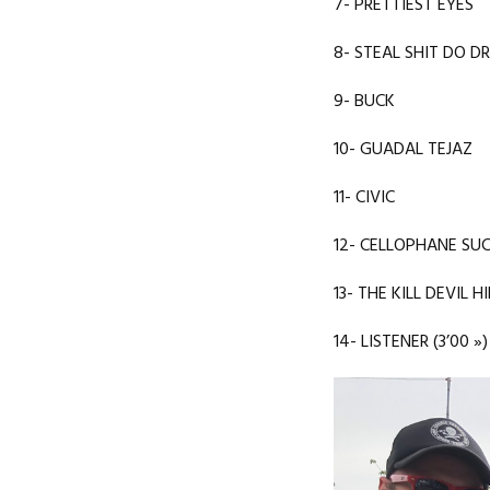
7- PRETTIEST EYES
8- STEAL SHIT DO D
9- BUCK
10- GUADAL TEJAZ
11- CIVIC
12- CELLOPHANE SU
13- THE KILL DEVIL HI
14- LISTENER (3’00 »)