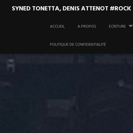
SYNED TONETTA, DENIS ATTENOT #ROCK
Aller
au
ACCUEIL
A PROPOS
ECRITURE
contenu
principal
POLITIQUE DE CONFIDENTIALITÉ