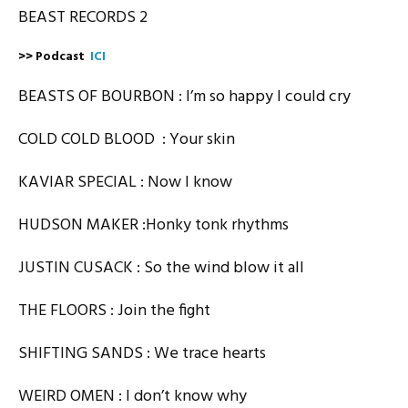
BEAST RECORDS 2
>> Podcast
ICI
BEASTS OF BOURBON
:
I’m so happy I could cry
COLD COLD BLOOD : Your skin
KAVIAR SPECIAL : Now I know
HUDSON MAKER :Honky tonk rhythms
JUSTIN CUSACK : So the wind blow it all
THE FLOORS : Join the fight
SHIFTING SANDS : We trace hearts
WEIRD OMEN : I don’t know why