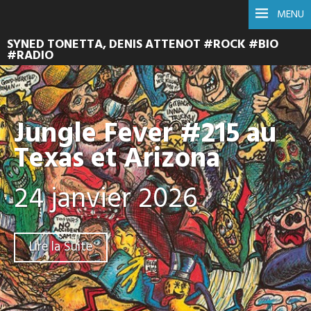
MENU
SYNED TONETTA, DENIS ATTENOT #ROCK #BIO
#RADIO
Jungle Fever #215 au
Texas et Arizona
24 janvier 2026
Lire la Suite