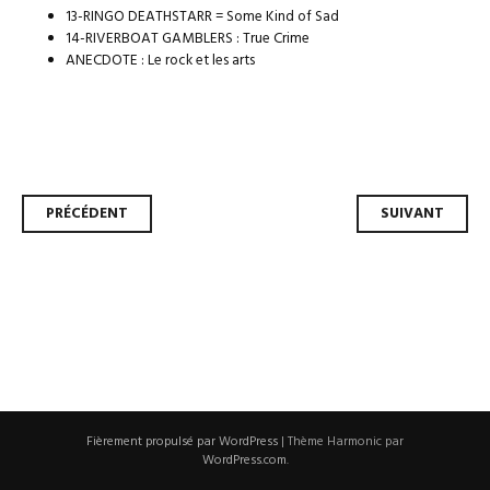
13-RINGO DEATHSTARR = Some Kind of Sad
14-RIVERBOAT GAMBLERS : True Crime
ANECDOTE : Le rock et les arts
Navigation
PRÉCÉDENT
SUIVANT
des
articles
Fièrement propulsé par WordPress
|
Thème Harmonic par
WordPress.com
.