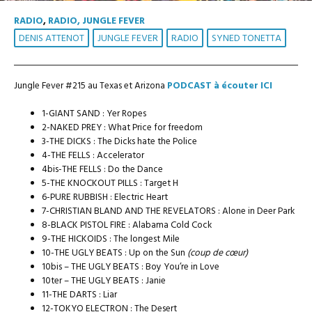
RADIO
,
RADIO, JUNGLE FEVER
DENIS ATTENOT
JUNGLE FEVER
RADIO
SYNED TONETTA
Jungle Fever #215 au Texas et Arizona
PODCAST à écouter ICI
1-GIANT SAND : Yer Ropes
2-NAKED PREY : What Price for freedom
3-THE DICKS : The Dicks hate the Police
4-THE FELLS : Accelerator
4bis-THE FELLS : Do the Dance
5-THE KNOCKOUT PILLS : Target H
6-PURE RUBBISH : Electric Heart
7-CHRISTIAN BLAND AND THE REVELATORS : Alone in Deer Park
8-BLACK PISTOL FIRE : Alabama Cold Cock
9-THE HICKOIDS : The longest Mile
10-THE UGLY BEATS : Up on the Sun
(coup de cœur)
10bis – THE UGLY BEATS : Boy You’re in Love
10ter – THE UGLY BEATS : Janie
11-THE DARTS : Liar
12-TOKYO ELECTRON : The Desert