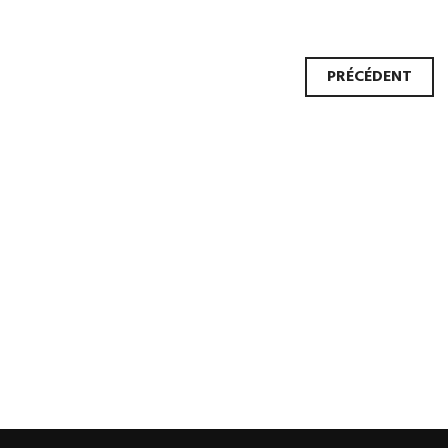
Navi
PRÉCÉDENT
des
artic