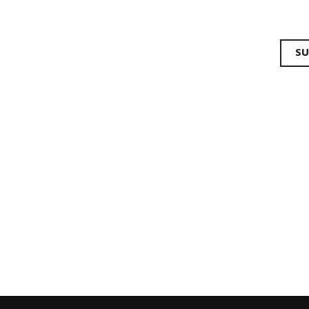
gation
SU
les