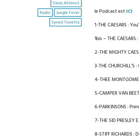
Denis Attenot
le Podcast est
ICI
Radio
Jungle Fever
Syned Tonetta
1-THE CAESARS : You
1bis – THE CAESARS :
2-THE MIGHTY CAESARS
3-THE CHURCHILL’S :
4-THEE MONTGOMERY 
5-CAMPER VAN BEETH
6-PARKINSONS : Prim
7-THE SID PRESLEY E
8-STIFF RICHARDS : 