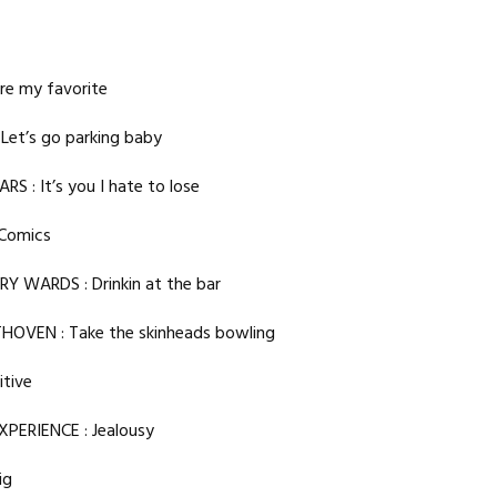
’re my favorite
 Let’s go parking baby
 : It’s you I hate to lose
 Comics
WARDS : Drinkin at the bar
OVEN : Take the skinheads bowling
itive
XPERIENCE : Jealousy
Dig