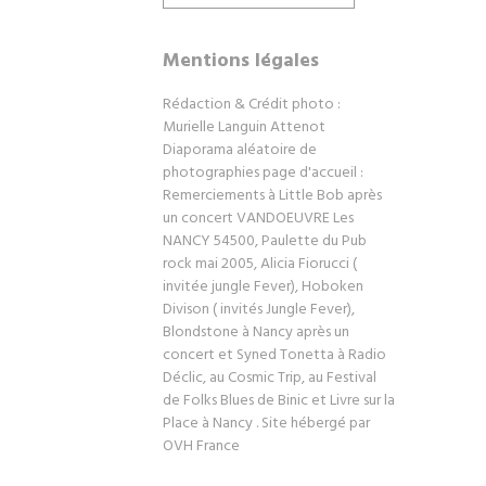
Mentions légales
Rédaction & Crédit photo :
Murielle Languin Attenot
Diaporama aléatoire de
photographies page d'accueil :
Remerciements à Little Bob après
un concert VANDOEUVRE Les
NANCY 54500, Paulette du Pub
rock mai 2005, Alicia Fiorucci (
invitée jungle Fever), Hoboken
Divison ( invités Jungle Fever),
Blondstone à Nancy après un
concert et Syned Tonetta à Radio
Déclic, au Cosmic Trip, au Festival
de Folks Blues de Binic et Livre sur la
Place à Nancy . Site hébergé par
OVH France