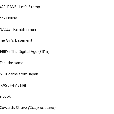
ARLEANS : Let’s Stomp
Rock House
ACLE : Ramblin’ man
me Girl’s basement
Y : The Digital Age (3’31 »)
Feel the same
 : It came from Japan
AS : Hey Sailer
he Look
Cowards Strave
(Coup de cœur)