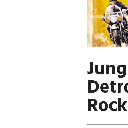
Jung
Detro
Rock