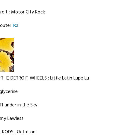
roit : Motor City Rock
couter
ICI
THE DETROIT WHEELS : Little Latin Lupe Lu
glycerine
hunder in the Sky
nny Lawless
RODS : Get it on