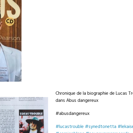
Chronique de la biographie de Lucas T
dans Abus dangereux
#
abusdangereux
#
lucastrouble
#
synedtonetta
#
lekais