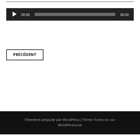
Lecteur
00:00
00:00
audio
Navigation
PRÉCÉDENT
des
articles
Fièrement propulsé par WordPress
|
Thème Harmonic par
WordPress.com
.