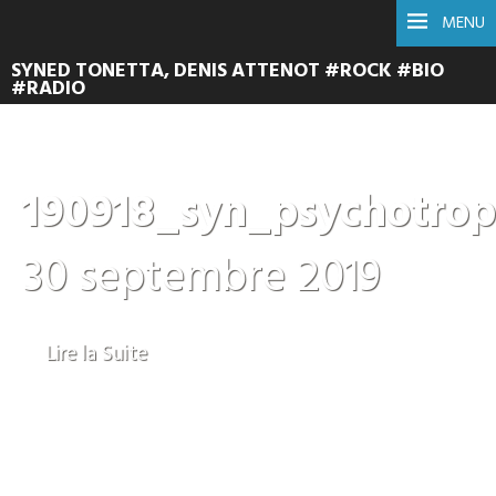
MENU
SYNED TONETTA, DENIS ATTENOT #ROCK #BIO
#RADIO
190918_syn_psychotro
30 septembre 2019
Lire la Suite