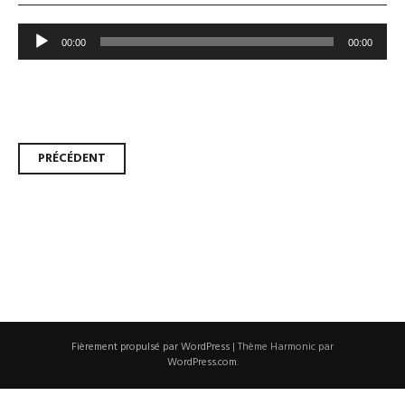
Lecteur
00:00
00:00
audio
Navigation
PRÉCÉDENT
des
articles
Fièrement propulsé par WordPress
|
Thème Harmonic par
WordPress.com
.