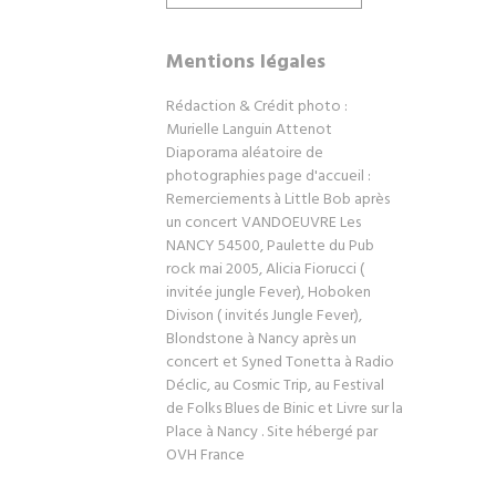
Mentions légales
Rédaction & Crédit photo :
Murielle Languin Attenot
Diaporama aléatoire de
photographies page d'accueil :
Remerciements à Little Bob après
un concert VANDOEUVRE Les
NANCY 54500, Paulette du Pub
rock mai 2005, Alicia Fiorucci (
invitée jungle Fever), Hoboken
Divison ( invités Jungle Fever),
Blondstone à Nancy après un
concert et Syned Tonetta à Radio
Déclic, au Cosmic Trip, au Festival
de Folks Blues de Binic et Livre sur la
Place à Nancy . Site hébergé par
OVH France