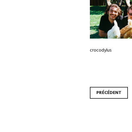
crocodylus
Navi
PRÉCÉDENT
des