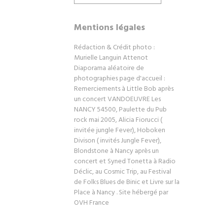
Mentions légales
Rédaction & Crédit photo :
Murielle Languin Attenot
Diaporama aléatoire de
photographies page d'accueil :
Remerciements à Little Bob après
un concert VANDOEUVRE Les
NANCY 54500, Paulette du Pub
rock mai 2005, Alicia Fiorucci (
invitée jungle Fever), Hoboken
Divison ( invités Jungle Fever),
Blondstone à Nancy après un
concert et Syned Tonetta à Radio
Déclic, au Cosmic Trip, au Festival
de Folks Blues de Binic et Livre sur la
Place à Nancy . Site hébergé par
OVH France