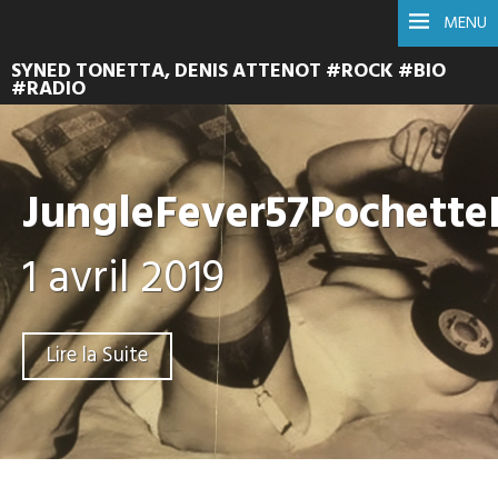
MENU
SYNED TONETTA, DENIS ATTENOT #ROCK #BIO
#RADIO
JungleFever57Pochett
1 avril 2019
Lire la Suite