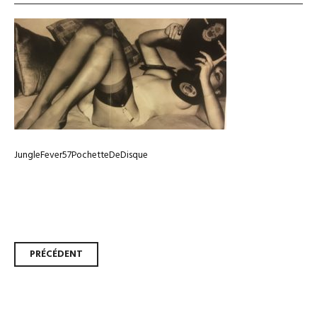
JungleFever57PochetteDeDisque
Navigation
PRÉCÉDENT
des
articles