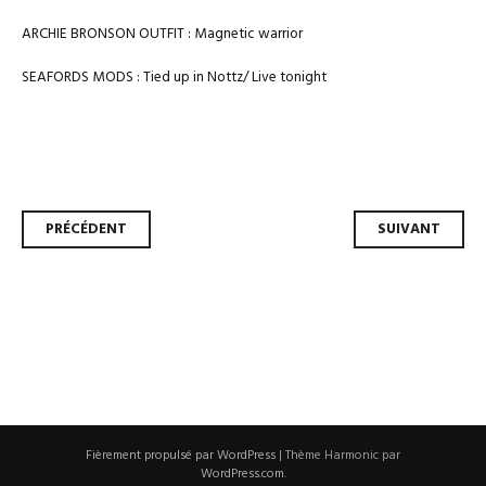
ARCHIE BRONSON OUTFIT : Magnetic warrior
SEAFORDS MODS : Tied up in Nottz/ Live tonight
Navigation
PRÉCÉDENT
SUIVANT
des
articles
Fièrement propulsé par WordPress
|
Thème Harmonic par
WordPress.com
.