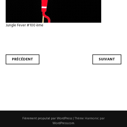
Jungle Fever #100 ème
Navigation
PRÉCÉDENT
SUIVANT
des
articles
Fièrement propulsé par WordPress
|
Thème Harmonic par
WordPress.com
.