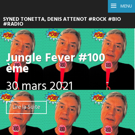
MENU
SYNED TONETTA, DENIS ATTENOT #ROCK #BIO
#RADIO
Jungle Fever #100
ème
30 mars 2021
Lire la Suite