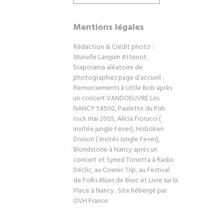
Mentions légales
Rédaction & Crédit photo :
Murielle Languin Attenot
Diaporama aléatoire de
photographies page d'accueil :
Remerciements à Little Bob après
un concert VANDOEUVRE Les
NANCY 54500, Paulette du Pub
rock mai 2005, Alicia Fiorucci (
invitée jungle Fever), Hoboken
Divison ( invités Jungle Fever),
Blondstone à Nancy après un
concert et Syned Tonetta à Radio
Déclic, au Cosmic Trip, au Festival
de Folks Blues de Binic et Livre sur la
Place à Nancy . Site hébergé par
OVH France