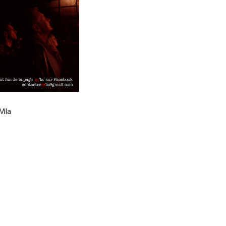
 Mla
gation