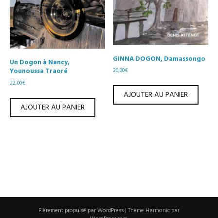
GINNA DOGON, Damassongo
Un Dogon à Nancy,
20,00
€
Younoussa Traoré
22,00
€
AJOUTER AU PANIER
AJOUTER AU PANIER
Fièrement propulsé par WordPress
|
Thème Harmonic par