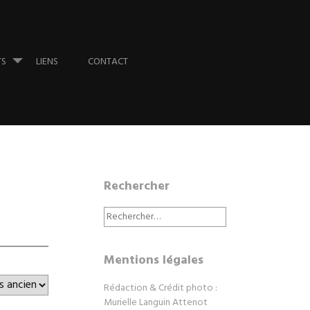
TS
LIENS
CONTACT
Rechercher
Rechercher :
Mentions légales
Rédaction & Crédit photo :
Murielle Languin Attenot