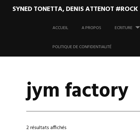
SYNED TONETTA, DENIS ATTENOT #ROCK
Aller
au
ACCUEIL
A PROPOS
ECRITURE
contenu
principal
POLITIQUE DE CONFIDENTIALITÉ
jym factory
Trié
2 résultats affichés
du