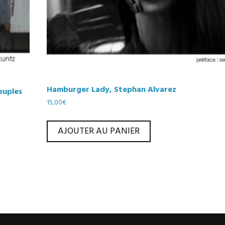
Hamburger Lady, Stephan Alvarez
euples
15,00
€
AJOUTER AU PANIER