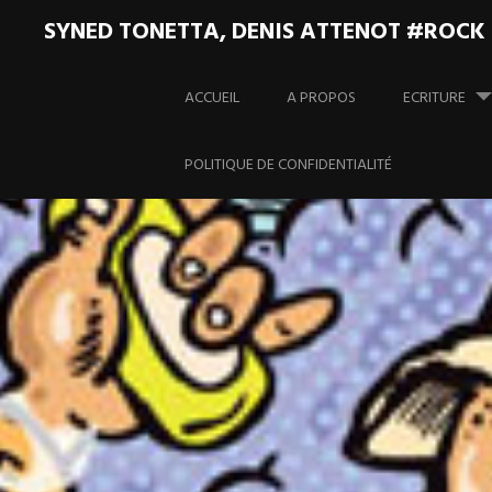
SYNED TONETTA, DENIS ATTENOT #ROCK
Aller
au
ACCUEIL
A PROPOS
ECRITURE
contenu
principal
POLITIQUE DE CONFIDENTIALITÉ