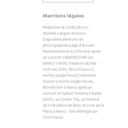
Mentions légales
Rédaction & Crédit photo :
Murielle Languin Attenot
Diaporama aléatoire de
photographies page d'accueil :
Remerciements à Little Bob après
un concert VANDOEUVRE Les
NANCY 54500, Paulette du Pub
rock mai 2005, Alicia Fiorucci (
invitée jungle Fever), Hoboken
Divison ( invités Jungle Fever),
Blondstone à Nancy après un
concert et Syned Tonetta à Radio
Déclic, au Cosmic Trip, au Festival
de Folks Blues de Binic et Livre sur la
Place à Nancy . Site hébergé par
OVH France